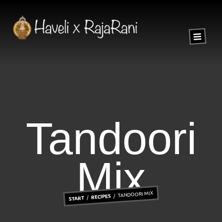
Tandoori
Mix
TANDOORI MIX
RECIPES
START