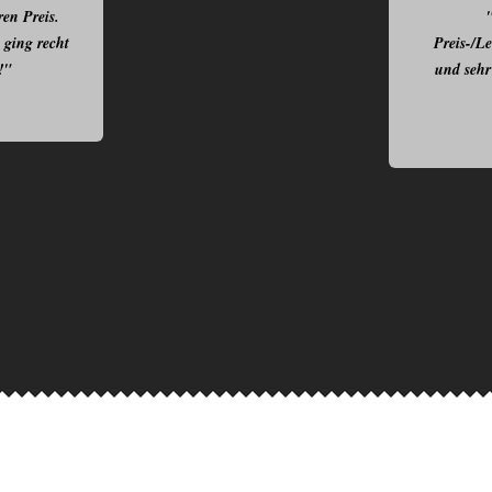
ren Preis.
 ging recht
Preis-/Le
!"
und sehr