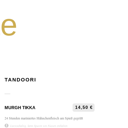
te
TANDOORI
14,50 €
MURGH TIKKA
24 Stunden mariniertes Hähnchenfleisch am Spieß gegrillt
Lactosehaltig, kann Spuren von Nüssen enthalten