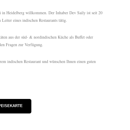
i in Heidelberg willkommen. Der Inhaber Dev Saily ist seit 20
s Leiter eines indischen Restaurants tätig.
täten aus der süd- & nordindischen Küche als Buffet oder
llen Fragen zur Verfügung.
erem indischen Restaurant und wünschen Ihnen einen guten
PEISEKARTE