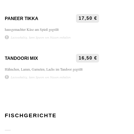
17,50 €
PANEER TIKKA
hausgemachter Käse am Spieß gegrillt
Lactosehaltig, kann Spuren von Nüssen enthalten
16,50 €
TANDOORI MIX
Hähnchen, Lamm, Garnelen, Lachs im Tandoor gegrillt
Lactosehaltig, kann Spuren von Nüssen enthalten
FISCHGERICHTE