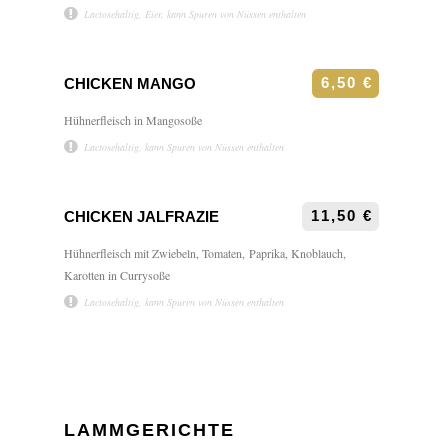
Lactosehaltig, Eier, kann Spuren von Nüssen enthalten
6,50 €
CHICKEN MANGO
Hühnerfleisch in Mangosoße
Lactosehaltig, kann Spuren von Nüssen enthalten
11,50 €
CHICKEN JALFRAZIE
Hühnerfleisch mit Zwiebeln, Tomaten, Paprika, Knoblauch,
Karotten in Currysoße
Lactosehaltig, kann Spuren von Nüssen enthalten
LAMMGERICHTE