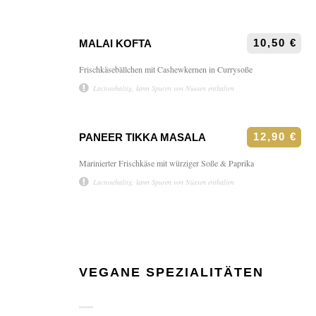
10,50 €
MALAI KOFTA
Frischkäsebällchen mit Cashewkernen in Currysoße
Lactosehaltig, kann Spuren von Nüssen enthalten
12,90 €
PANEER TIKKA MASALA
Marinierter Frischkäse mit würziger Soße & Paprika
Lactosehaltig, kann Spuren von Nüssen enthalten
VEGANE SPEZIALITÄTEN