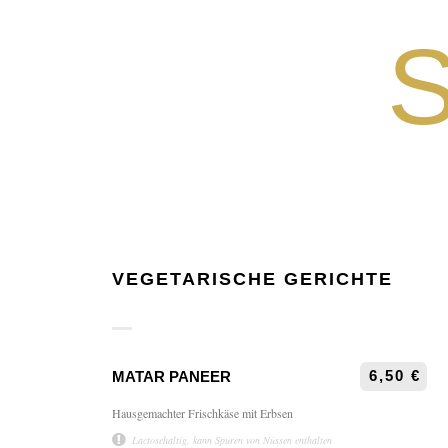
S
VEGETARISCHE GERICHTE
6,50 €
MATAR PANEER
Hausgemachter Frischkäse mit Erbsen
Lactosehaltig, kann Spuren von Nüssen enthalten