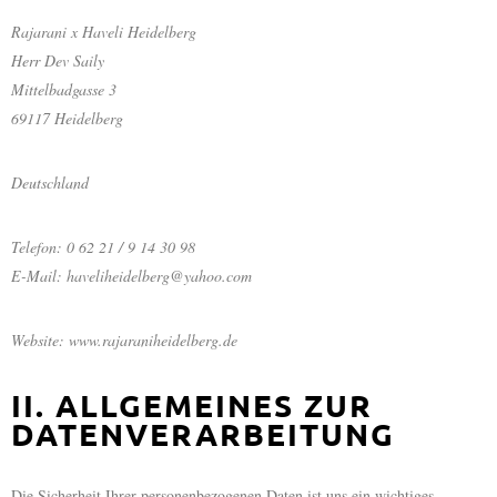
Rajarani x Haveli Heidelberg
Herr Dev Saily
Mittelbadgasse 3
69117 Heidelberg
Deutschland
Telefon: 0 62 21 / 9 14 30 98
E-Mail: haveliheidelberg@yahoo.com
Website: www.rajaraniheidelberg.de
II. ALLGEMEINES ZUR
DATENVERARBEITUNG
Die Sicherheit Ihrer personenbezogenen Daten ist uns ein wichtiges