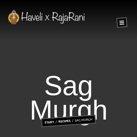
Sag
Murgh
SAG MURGH
RECIPES
START