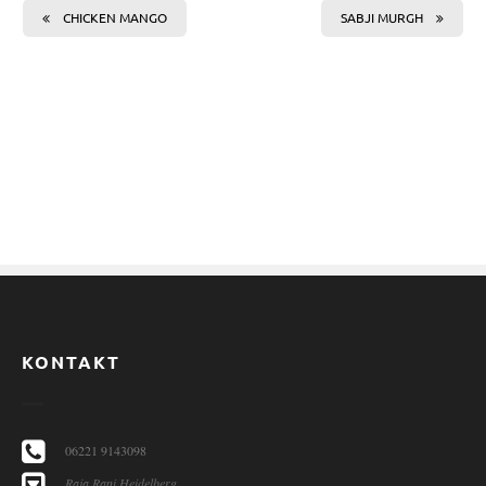
CHICKEN MANGO
SABJI MURGH
KONTAKT
06221 9143098
Raja Rani Heidelberg