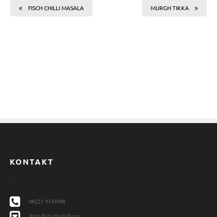
FISCH CHILLI MASALA
MURGH TIKKA
KONTAKT
06221 9143098
Raja Rani Heidelberg