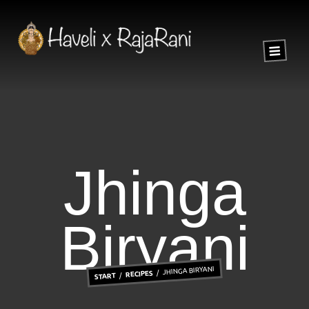
Jhinga
Biryani
JHINGA BIRYANI
RECIPES
START