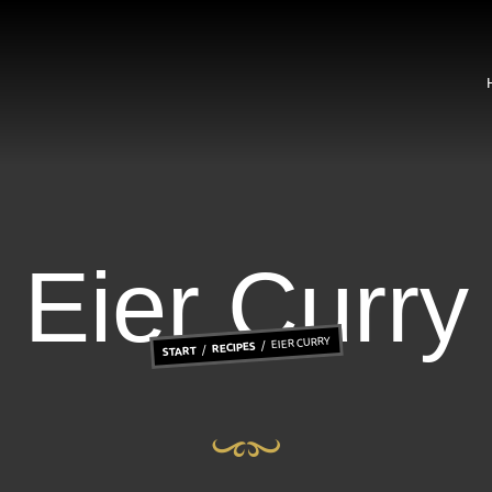
Eier Curry
EIER CURRY
RECIPES
START