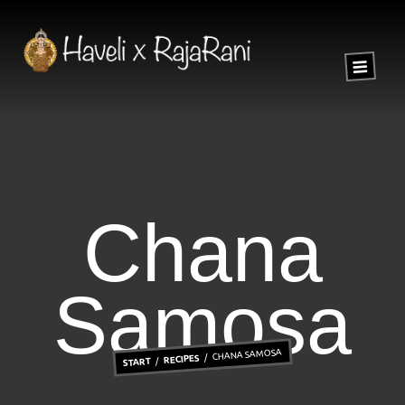
Chana
Samosa
CHANA SAMOSA
RECIPES
START